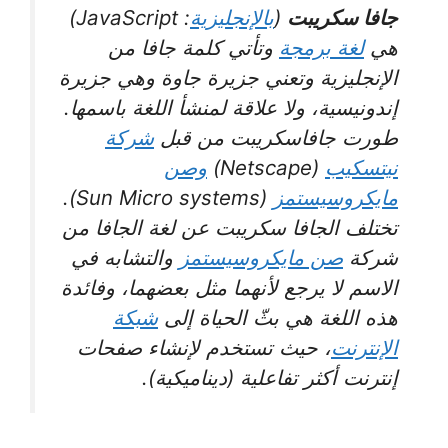
جافا سكريبت
(
بالإنجليزية
: JavaScript‏)
هي
لغة برمجة
وتأتي كلمة جافا من
الإنجليزية وتعني جزيرة جاوة وهي جزيرة
إندونيسية، ولا علاقة لمنشأ اللغة باسمها.
طورت جافاسكريبت من قبل
شركة
نيتسكيب
(Netscape)
وصن
مايكروسيستمز
(Sun Micro systems).
تختلف الجافا سكريبت عن لغة الجافا من
شركة
صن مايكروسيستمز
والتشابه في
الاسم لا يرجع لأنهما مثل بعضهما، وفائدة
هذه اللغة هي بثّ الحياة إلى
شبكة
الإنترنت
، حيث تستخدم لإنشاء صفحات
إنترنت أكثر تفاعلية (ديناميكية).