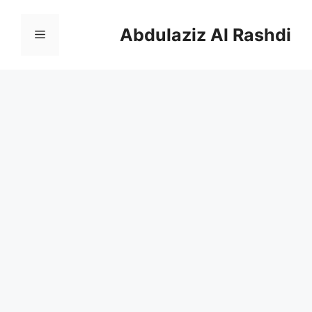
نتقل
لى
Abdulaziz Al Rashdi
القائمة
لمحتوى