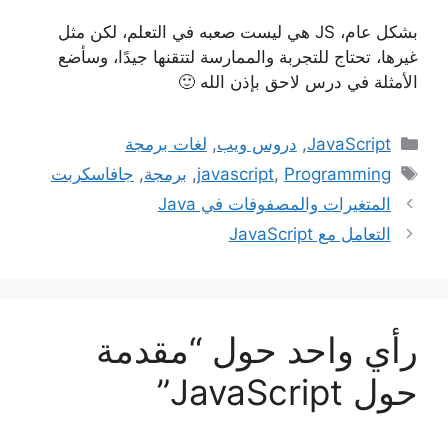
بشكل عام، JS هي ليست صعبه في التعلم، لكن مثل
غيرها، تحتاج للتجربة والممارسة لتتقنها جيدًا، وسأضع
الأمثلة في درس لاحق بإذن الله 🙂
التصنيفات
JavaScript
,
دروس ويب
,
لغات برمجة
الوسوم
Programming
,
javascript
,
برمجة
,
جافاسكربت
المتغيرات والمصفوفات في Java
التعامل مع JavaScript
رأي واحد حول “مقدمة
حول JavaScript”