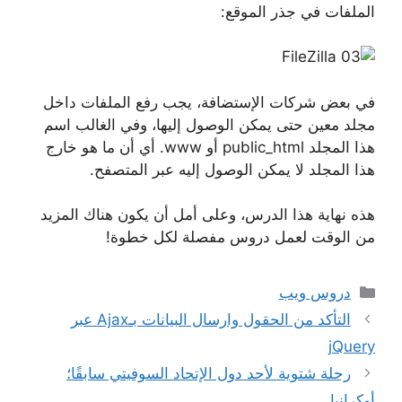
الملفات في جذر الموقع:
في بعض شركات الإستضافة، يجب رفع الملفات داخل
مجلد معين حتى يمكن الوصول إليها، وفي الغالب اسم
هذا المجلد public_html أو www. أي أن ما هو خارج
هذا المجلد لا يمكن الوصول إليه عبر المتصفح.
هذه نهاية هذا الدرس، وعلى أمل أن يكون هناك المزيد
من الوقت لعمل دروس مفصلة لكل خطوة!
التصنيفات
دروس ويب
التأكد من الحقول وارسال البيانات بـAjax عبر
jQuery
رحلة شتوية لأحد دول الإتحاد السوفيتي سابقًا؛
أوكرانيا