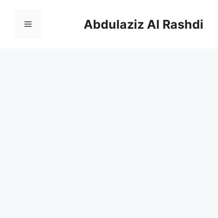
نتقل
لى
Abdulaziz Al Rashdi
القائمة
لمحتوى