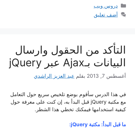
التصنيفات
دروس ويب
أضف تعليق
التأكد من الحقول وارسال
البيانات بـAjax عبر jQuery
أغسطس 7, 2013
بقلم
عبد العزيز الراشدي
في هذا الدرس سأقوم بوضع تلخيص سريع حول التعامل
مع مكتبة jQuery قبل البدأ به، إن كنت على معرفة حول
كيفية استخدامها فيمكنك تخطي هذا الشطر.
ما قبل البدأ: مكتبة jQuery: