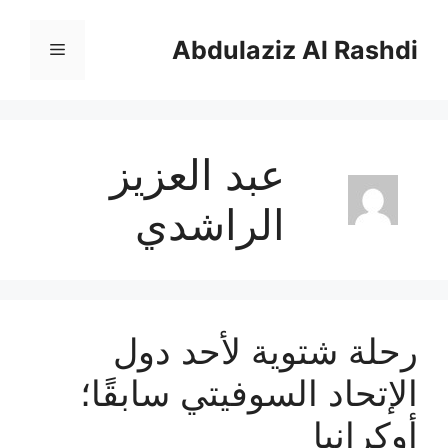
نتقل
لى
Abdulaziz Al Rashdi
القائمة
لمحتوى
عبد العزيز
الراشدي
رحلة شتوية لأحد دول
الإتحاد السوفيتي سابقًا؛
أوكرانيا