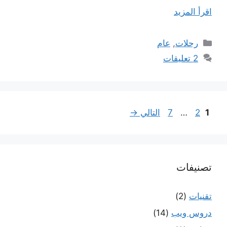
اقرأ المزيد
التصنيفات
رحلات
,
عام
2 تعليقات
Page
Page
Page
1
2
…
7
التالي
→
تصنيفات
تقنيات
(2)
دروس ويب
(14)