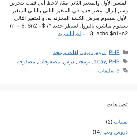
المتغير الأول والمتغير الثاني معًا، لاحظ أني قمت بتخزين
وسم إنزال سطر جديد في المتغير الثاني بالتالي المتغير
الأول سيقوم بعرض الكلمة المخزنه به، والمتغير الثالي
سيقوم مباشرة بالنزول لسطر جديد */ $n1 = 5; $n2 =
3; echo $n1+n2; …
اقرأ المزيد
التصنيفات
PHP
,
دروس ويب
,
لغات برمجة
الوسوم
PHP
,
array
,
برمجة
,
درس
,
مصفوفات
,
مصفوفة
3 تعليقات
تصنيفات
تقنيات
(2)
دروس ويب
(14)