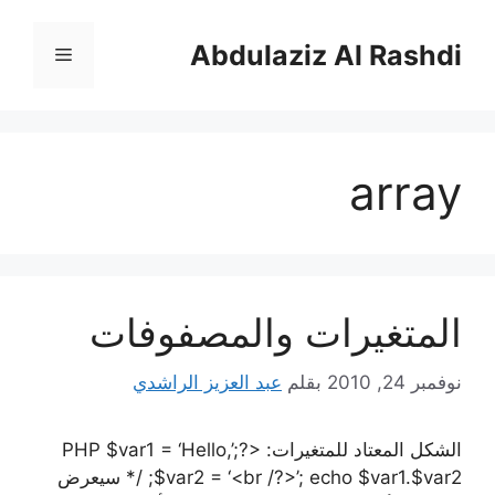
نتقل
لى
Abdulaziz Al Rashdi
القائمة
لمحتوى
array
المتغيرات والمصفوفات
نوفمبر 24, 2010
بقلم
عبد العزيز الراشدي
الشكل المعتاد للمتغيرات: <?PHP $var1 = ‘Hello,’;
$var2 = ‘<br /?>’; echo $var1.$var2; /* سيعرض