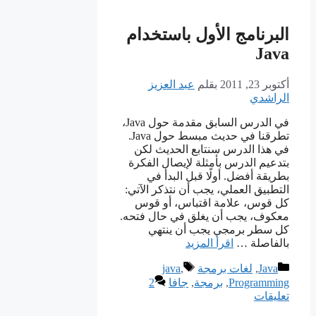
البرنامج الأول باستخدام
Java
أكتوبر 23, 2011
بقلم
عبد العزيز
الراشدي
في الدرس السابق مقدمة حول Java،
تطرقنا في حديث مبسط حول Java.
في هذا الدرس سنتابع الحديث لكن
بتدعيم الدرس بأمثلة لإيصال الفكرة
بطريقة أفضل. أولًا قبل البدأ في
التطبيق العملي، يجب أن نتذكر الآتي:
كل قوس، علامة اقتباس، أو قوس
معكوف، يجب أن يغلق في حال فتحه.
كل سطر برمجي يجب أن ينتهي
بالفاصلة …
اقرأ المزيد
التصنيفات
الوسوم
Java
,
لغات برمجة
,
java
Programming
,
برمجة
,
جافا
2
تعليقات