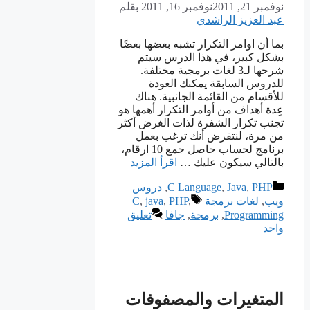
نوفمبر 21, 2011
نوفمبر 16, 2011
بقلم
عبد العزيز الراشدي
بما أن اوامر التكرار تشبه بعضها بعضًا
بشكل كبير، في هذا الدرس سيتم
شرحها لـ3 لغات برمجية مختلفة.
للدروس السابقة يمكنك العودة
للأقسام من القائمة الجانبية. هناك
عِدة أهداف من أوامر التكرار أهمها هو
تجنب تكرار الشفرة لذات الغرض أكثر
من مرة، لنتفرض أنك ترغب بعمل
برنامج لحساب حاصل جمع 10 ارقام،
بالتالي سيكون عليك …
اقرأ المزيد
التصنيفات
PHP
,
Java
,
C Language
,
دروس
الوسوم
ويب
,
لغات برمجة
,
PHP
,
java
,
C
Programming
,
برمجة
,
جافا
تعليق
واحد
المتغيرات والمصفوفات