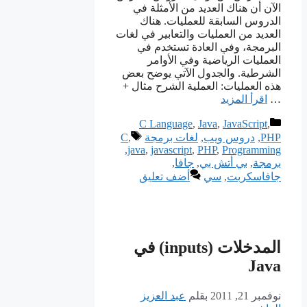
الآن أن هناك العديد من الأمثلة في
الدروس السابقة للعمليات. هناك
العديد من العمليات والتعابير في لغات
البرمجة، وفي العادة تستخدم في
العمليات الرياضية وفي الأوامر
الشرطية. والجدول الآتي يوضح بعض
هذه العمليات: العملية الشرح مثال +
…
اقرأ المزيد
التصنيفات
C Language
,
Java
,
JavaScript
,
الوسوم
PHP
,
دروس ويب
,
لغات برمجة
,
C
,
java
,
javascript
,
PHP
,
Programming
برمجة
,
بي أتش بي
,
جافا
,
جافاسكربت
,
سي
أضف تعليق
المدخلات (inputs) في
Java
نوفمبر 21, 2011
بقلم
عبد العزيز