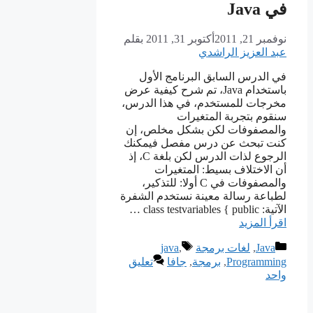
في Java
نوفمبر 21, 2011
أكتوبر 31, 2011
بقلم
عبد العزيز الراشدي
في الدرس السابق البرنامج الأول
باستخدام Java، تم شرح كيفية عرض
مخرجات للمستخدم، في هذا الدرس،
سنقوم بتجربة المتغيرات
والمصفوفات لكن بشكل مخلص، إن
كنت تبحث عن درس مفصل فيمكنك
الرجوع لذات الدرس لكن بلغة C، إذ
أن الاختلاف بسيط: المتغيرات
والمصفوفات في C أولا: للتذكير،
لطباعة رسالة معينة نستخدم الشفرة
الآتية: class testvariables { public …
اقرأ المزيد
التصنيفات
الوسوم
Java
,
لغات برمجة
,
java
Programming
,
برمجة
,
جافا
تعليق
واحد