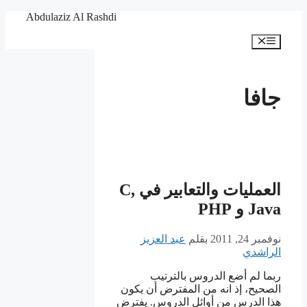
انتقل
Abdulaziz Al Rashdi
إلى
القائمة
المحتوى
جافا
العمليات والتعابير في C,
Java و PHP
نوفمبر 24, 2011
بقلم
عبد العزيز
الراشدي
ربما لم أضع الدروس بالترتيب
الصحيح، إذ انه من المفترض أن يكون
هذا الدرس من أوائل الدروس. يفترض