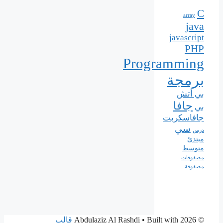
C
array
java
javascript
PHP
Programming
برمجة
بي أتش
جافا
بي
جافاسكربت
سي
درس
مبتدئ
متوسط
مصفوفات
مصفوفة
© 2026 Abdulaziz Al Rashdi
• Built with
قالب