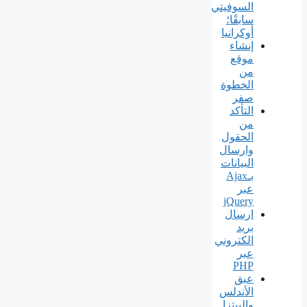
السوفيتي
سابقًا؛
أوكرانيا
إنشاء
موقع
من
الخطوة
صفر
التأكد
من
الحقول
وارسال
البيانات
بـAjax
عبر
jQuery
ارسال
بريد
الكتروني
عبر
PHP
عبق
الأندلس
والبيتزا